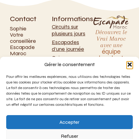
Contact
Informations
Circuits sur
Sophie
Découvrez le
plusieurs jours
Votre
Vrai Maroc
conseillère
Escapades
avec une
Escapade
d’une journée
équipe
Maroc
locale et
Qui sommes-
passionnée
+33 (0)6
nous ?
Gérer le consentement
16 02 25
FAQ
32
Pour offrir les meilleures expériences, nous utilisons des technologies telles
Expériences
que les cookies pour stocker et/ou accéder aux informations des appareils.
Le fait de consentir à ces technologies nous permettra de traiter des
données telles que le comportement de navigation ou les ID uniques sur ce
site. Le fait de ne pas consentir ou de retirer son consentement peut avoir
un effet négatif sur certaines caractéristiques et fonctions.
Accepter
Mentions légales
Paiements
Refuser
|
Protection des
sécurisés