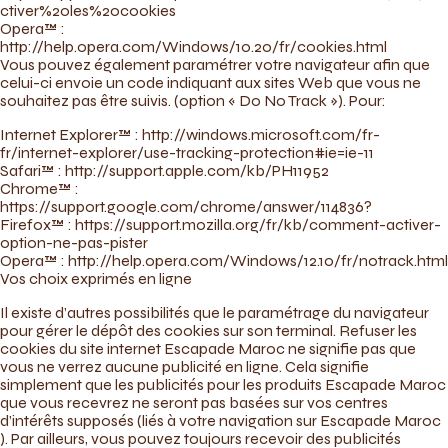
ctiver%20les%20cookies
Opera™ :
http://help.opera.com/Windows/10.20/fr/cookies.html
Vous pouvez également paramétrer votre navigateur afin que
celui-ci envoie un code indiquant aux sites Web que vous ne
souhaitez pas être suivis. (option « Do No Track »). Pour:
Internet Explorer™ : http://windows.microsoft.com/fr-
fr/internet-explorer/use-tracking-protection#ie=ie-11
Safari™ : http://support.apple.com/kb/PH11952
Chrome™ :
https://support.google.com/chrome/answer/114836?
Firefox™ : https://support.mozilla.org/fr/kb/comment-activer-
option-ne-pas-pister
Opera™ : http://help.opera.com/Windows/12.10/fr/notrack.html
Vos choix exprimés en ligne
Il existe d’autres possibilités que le paramétrage du navigateur
pour gérer le dépôt des cookies sur son terminal. Refuser les
cookies du site internet Escapade Maroc ne signifie pas que
vous ne verrez aucune publicité en ligne. Cela signifie
simplement que les publicités pour les produits Escapade Maroc
que vous recevrez ne seront pas basées sur vos centres
d’intérêts supposés (liés à votre navigation sur Escapade Maroc
). Par ailleurs, vous pouvez toujours recevoir des publicités