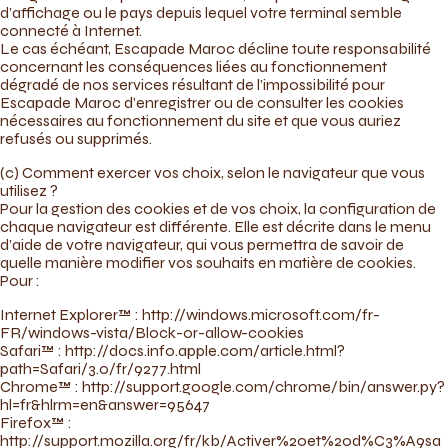
d’affichage ou le pays depuis lequel votre terminal semble
connecté à Internet.
Le cas échéant, Escapade Maroc décline toute responsabilité
concernant les conséquences liées au fonctionnement
dégradé de nos services résultant de l’impossibilité pour
Escapade Maroc d’enregistrer ou de consulter les cookies
nécessaires au fonctionnement du site et que vous auriez
refusés ou supprimés.
(c) Comment exercer vos choix, selon le navigateur que vous
utilisez ?
Pour la gestion des cookies et de vos choix, la configuration de
chaque navigateur est différente. Elle est décrite dans le menu
d’aide de votre navigateur, qui vous permettra de savoir de
quelle manière modifier vos souhaits en matière de cookies.
Pour :
Internet Explorer™ : http://windows.microsoft.com/fr-
FR/windows-vista/Block-or-allow-cookies
Safari™ : http://docs.info.apple.com/article.html?
path=Safari/3.0/fr/9277.html
Chrome™ : http://support.google.com/chrome/bin/answer.py?
hl=fr&hlrm=en&answer=95647
Firefox™ :
http://support.mozilla.org/fr/kb/Activer%20et%20d%C3%A9sa