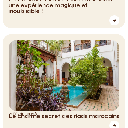
une expérience magique et
inoubliable !
12 février 2026
Le charme secret des riads marocains