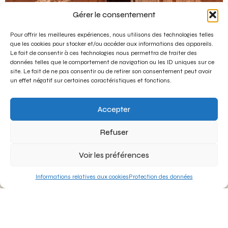
Gérer le consentement
Pour offrir les meilleures expériences, nous utilisons des technologies telles
que les cookies pour stocker et/ou accéder aux informations des appareils.
Le fait de consentir à ces technologies nous permettra de traiter des
données telles que le comportement de navigation ou les ID uniques sur ce
site. Le fait de ne pas consentir ou de retirer son consentement peut avoir
un effet négatif sur certaines caractéristiques et fonctions.
Accepter
Contact
Informations
Refuser
Circuits sur
Sophie
Découvrez le
plusieurs jours
Votre
Voir les préférences
Vrai Maroc
conseillère
Escapades
avec une
Escapade
d’une journée
Informations relatives aux cookies
Protection des données
équipe
Maroc
locale et
Qui sommes-
passionnée
+33 (0)6
nous ?
16 02 25
FAQ
32